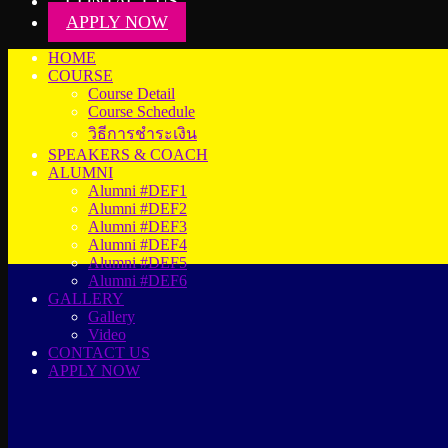
CONTACT US
APPLY NOW
HOME
COURSE
Course Detail
Course Schedule
วิธีการชำระเงิน
SPEAKERS & COACH
ALUMNI
Alumni #DEF1
Alumni #DEF2
Alumni #DEF3
Alumni #DEF4
Alumni #DEF5
Alumni #DEF6
GALLERY
Gallery
Video
CONTACT US
APPLY NOW