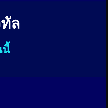
ิทัล
นี้