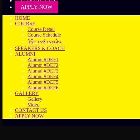
CONTACT US
APPLY NOW
HOME
COURSE
Course Detail
Course Schedule
วิธีการชำระเงิน
SPEAKERS & COACH
ALUMNI
Alumni #DEF1
Alumni #DEF2
Alumni #DEF3
Alumni #DEF4
Alumni #DEF5
Alumni #DEF6
GALLERY
Gallery
Video
CONTACT US
APPLY NOW