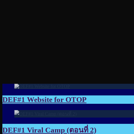
DEF#1 Website for OTOP
DEF#1 Viral Camp (ตอนที่ 2)