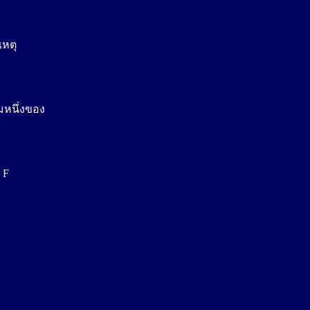
เหตุ
มหนึ่งของ
 F